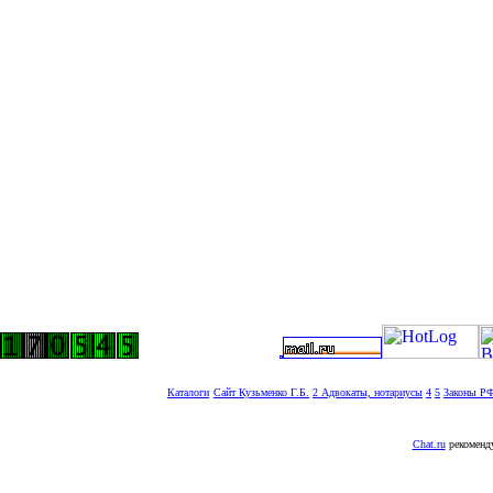
Каталоги
Сайт Кузьменко Г.Б.
2
Адвокаты, нотариусы
4
5
Законы Р
Chat.ru
рекоменду